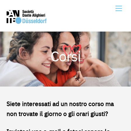
Skip
Me
to
content
Corsi
Siete interessati ad un nostro corso ma
non trovate il giorno o gli orari giusti?