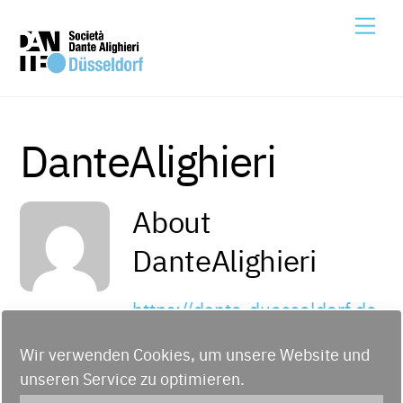
Skip
Me
to
content
DanteAlighieri
About
DanteAlighieri
https://dante-duesseldorf.de
Wir verwenden Cookies, um unsere Website und
unseren Service zu optimieren.