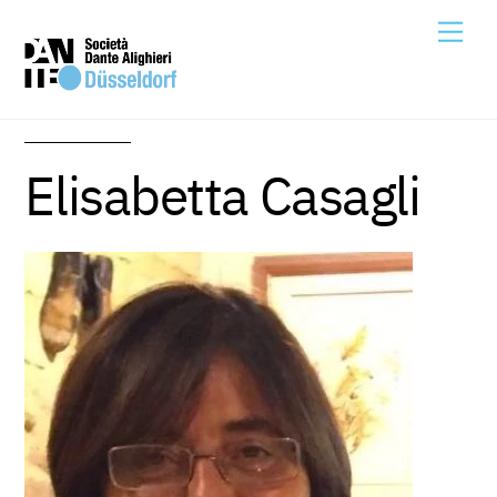
Skip
Me
to
content
Elisabetta Casagli