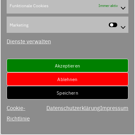
Funktionale Cookies
Immer aktiv
Marketing
Marke
Dienste verwalten
Akzeptieren
Ablehnen
Speichern
Cookie-
Datenschutzerklärung
Impressum
Richtlinie