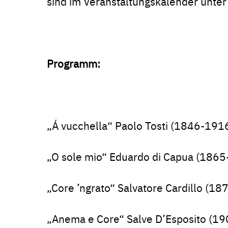
sind im Veranstaltungskalender unter 
Programm:
„Á vucchella“ Paolo Tosti (1846-191
„O sole mio“ Eduardo di Capua (186
„Core ’ngrato“ Salvatore Cardillo (1
„Anema e Core“ Salve D’Esposito (19