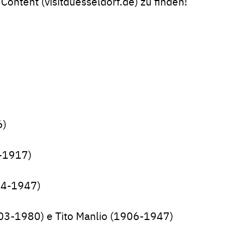
Content (visitduesseldorf.de) zu finden!
6)
5-1917)
874-1947)
03-1980) e Tito Manlio (1906-1947)