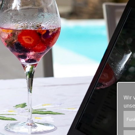
Wir 
unse
Funk