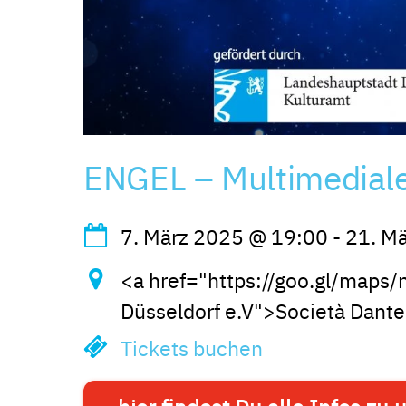
ENGEL – Multimediale
7. März 2025
@
19:00
-
21. M
<a href="https://goo.gl/maps/
Düsseldorf e.V">Società Dante 
Tickets buchen