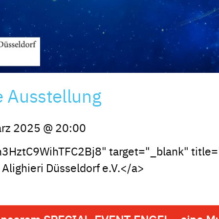
 Ausstellung
ärz 2025
@
20:00
n3HztC9WihTFC2Bj8" target="_blank" title="
Alighieri Düsseldorf e.V.</a>