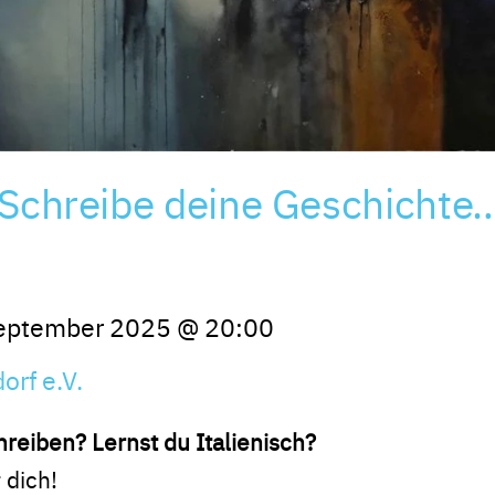
Schreibe deine Geschichte…
September 2025
@
20:00
orf e.V.
reiben? Lernst du Italienisch?
 dich!