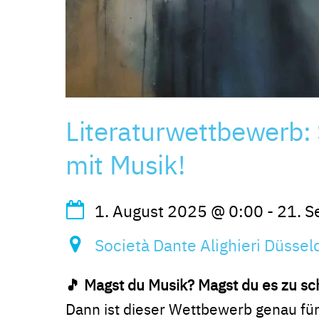
Literaturwettbewerb: 
mit Musik!
1. August 2025
@
0:00
-
21. 
Società Dante Alighieri Düsseld
🎵
Magst du Musik? Magst du es zu sch
Dann ist dieser Wettbewerb genau für