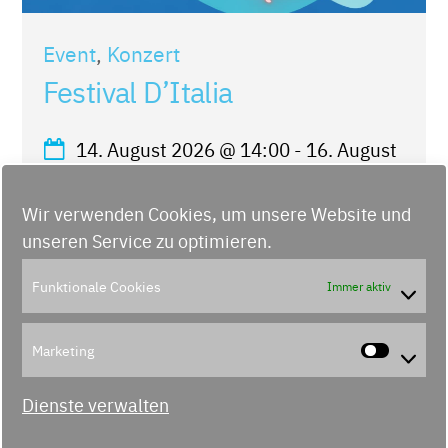
Event
,
Konzert
Festival D’Italia
14. August 2026
@
14:00
-
16. August
2026
@
21:00
Wir verwenden Cookies, um unsere Website und
Unteren Rheinwerft zwischen
unseren Service zu optimieren.
Kasematten & Fernsehturm -
Funktionale Cookies
Immer aktiv
Düsseldorf
Marketing
Marke
Dienste verwalten