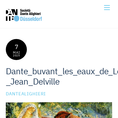
Skip
Me
to
content
7
MAI
2025
Dante_buvant_les_eaux_de_L
_Jean_Delville
DANTEALIGHIERI