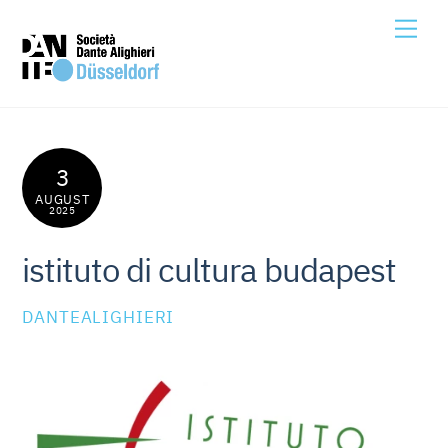
Skip
Me
to
content
3
AUGUST
2025
istituto di cultura budapest
DANTEALIGHIERI