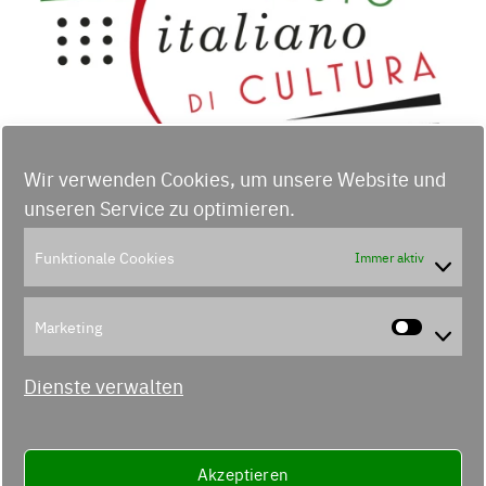
Wir verwenden Cookies, um unsere Website und
unseren Service zu optimieren.
Funktionale Cookies
Immer aktiv
Musica e destini: tre Maestri, tre
Marketing
donne, un’anima italiana
Marke
Dienste verwalten
Akzeptieren