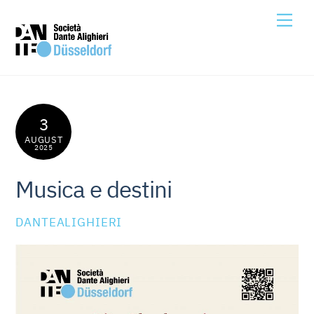
Skip
Me
to
content
3
AUGUST
2025
Musica e destini
DANTEALIGHIERI