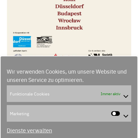
Wir verwenden Cookies, um unsere Website und
unseren Service zu optimieren.
Funktionale Cookies
Immer aktiv
Musica e destini: tre Maestri, tre
Marketing
donne, un’anima italiana
Marke
Dienste verwalten