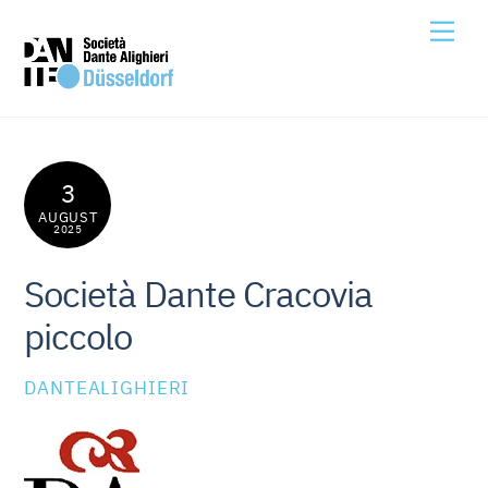
Skip
Me
to
content
3
AUGUST
2025
Società Dante Cracovia
piccolo
DANTEALIGHIERI