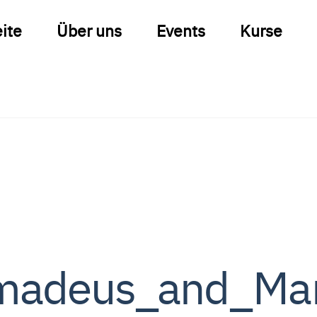
eite
Über uns
Events
Kurse
madeus_and_Mar