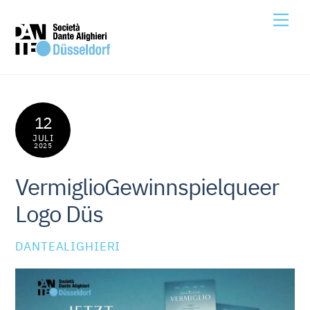
Skip
Me
to
content
12
JULI
2025
VermiglioGewinnspielqueer
Logo Düs
DANTEALIGHIERI