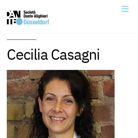
Skip
Me
to
content
Cecilia Casagni