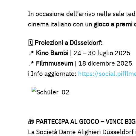
In occasione dell’arrivo nelle sale te
cinema italiano con un
gioco a premi 
🗓️
Proiezioni a Düsseldorf:
📍
Kino Bambi
| 24 – 30 luglio 2025
📍
Filmmuseum
| 18 dicembre 2025
ℹ️ Info aggiornate:
https://social.piffl
🎁
PARTECIPA AL GIOCO – VINCI BIG
La Società Dante Alighieri Düsseldorf 