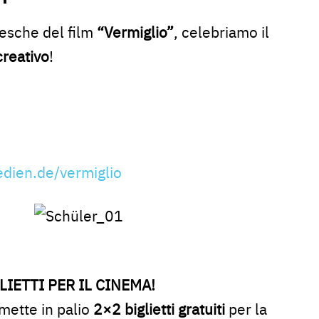
desche del film
“Vermiglio”
, celebriamo il
creativo
!
medien.de/vermiglio
LIETTI PER IL CINEMA!
mette in palio
2×2 biglietti gratuiti
per la