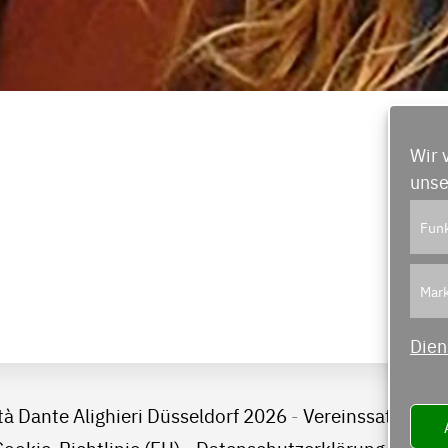
Wir 
unse
Funk
Mark
Dien
tà Dante Alighieri Düsseldorf 2026
-
Vereinssatzung
Cookie-Richtlinie (EU)
-
Datenschutzerklärung
-
Haftu