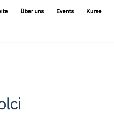
eite
Über uns
Events
Kurse
olci