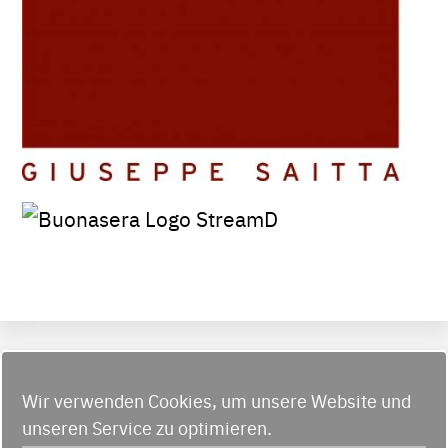
© Società Dante Alighieri Düsseldorf 2026
-
Wir verwenden Cookies, um unsere Website und
Vereinssatzung
-
Kontakt
unseren Service zu optimieren.
Impressum
-
Cookie-Richtlinie (EU)
-