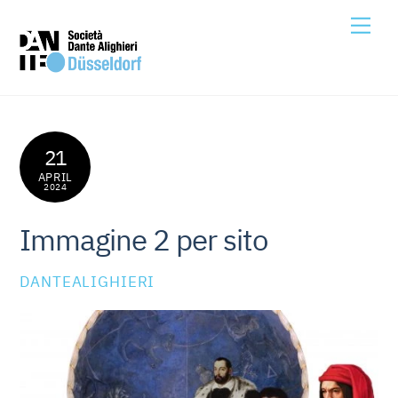
Skip
Me
to
content
21
APRIL
2024
Immagine 2 per sito
DANTEALIGHIERI