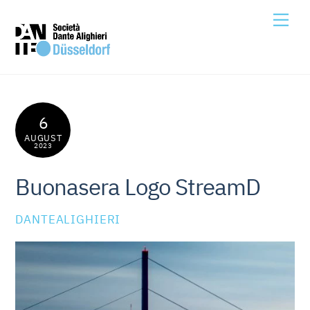
Skip
Me
to
content
6
AUGUST
2023
Buonasera Logo StreamD
DANTEALIGHIERI