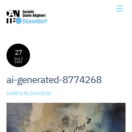
Skip
Me
to
content
27
JULI
2025
ai-generated-8774268
DANTEALIGHIERI