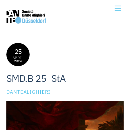
Skip
Me
to
content
25
APRIL
2024
SMD.B 25_StA
DANTEALIGHIERI