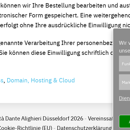
können wir Ihre Bestellung bearbeiten und aus
ktronischer Form gespeichert. Eine weitergeh
erfolgt ohne Ihre ausdrückliche Einwilligung nic
e genannte Verarbeitung Ihrer personenbezogenen
Wir 
unse
Sie können diese Einwilligung schriftlich oder 
Funk
ss
,
Domain, Hosting & Cloud
Mark
Dien
tà Dante Alighieri Düsseldorf 2026
-
Vereinssatzung
Cookie-Richtlinie (EU)
-
Datenschutzerklärung
-
Haftu