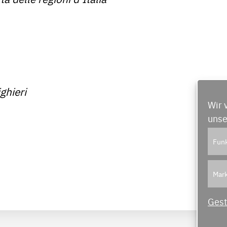
ighieri
Wir 
unse
Funk
Mark
Gest