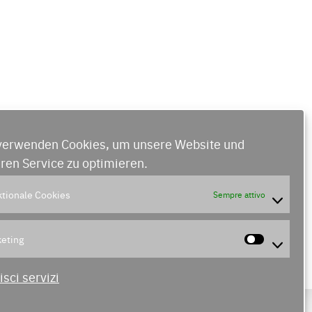
verwenden Cookies, um unsere Website und
ren Service zu optimieren.
tionale Cookies
Sempre attivo
eting
Market
isci servizi