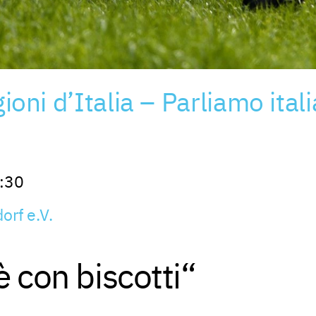
gioni d’Italia – Parliamo ita
:30
orf e.V.
 con biscotti“