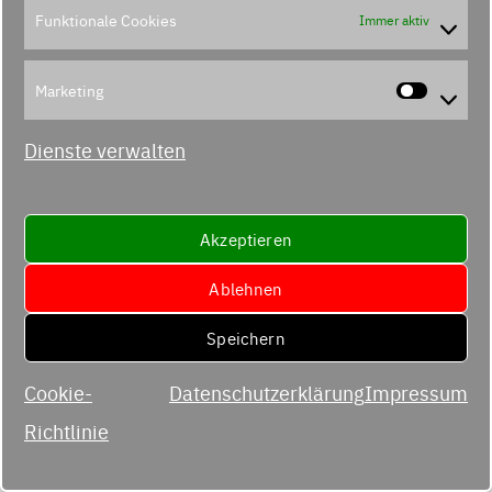
Funktionale Cookies
Immer aktiv
Marketing
Marke
Dienste verwalten
Akzeptieren
Ablehnen
Speichern
Cookie-
Datenschutzerklärung
Impressum
Richtlinie