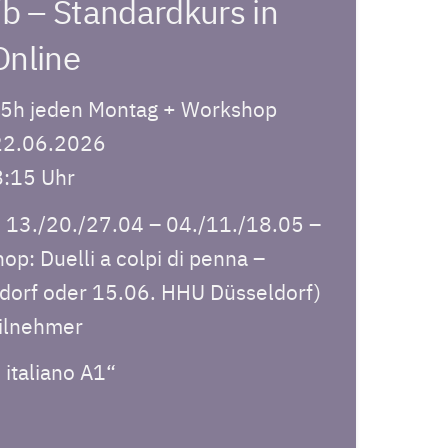
/b – Standardkurs in
Online
1,5h jeden Montag + Workshop
 22.06.2026
8:15 Uhr
: 13./20./27.04 – 04./11./18.05 –
p: Duelli a colpi di penna –
dorf oder 15.06. HHU Düsseldorf)
ilnehmer
 italiano A1“