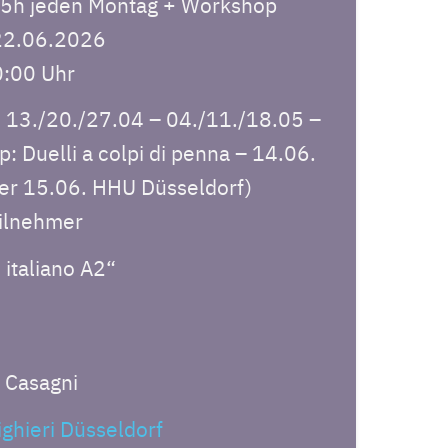
1,5h jeden Montag + Workshop
 22.06.2026
0:00 Uhr
: 13./20./27.04 – 04./11./18.05 –
 Duelli a colpi di penna – 14.06.
er 15.06. HHU Düsseldorf)
ilnehmer
 italiano A2“
a Casagni
ighieri Düsseldorf