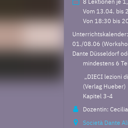
8 Lektionen je 
Vom 13.04. bis
Von 18:30 bis 2
Unterrichtskalender
01./08.06 (Workshop:
Dante Düsseldorf od
mindestens 6 Te
„DIECI lezioni di
(Verlag Hueber)
Kapitel 3-4
Dozentin: Cecili
Società Dante Al