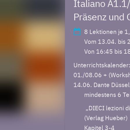
Italiano A1.1
Präsenz und 
8 Lektionen je 
Vom 13.04. bis
Von 16:45 bis 1
Unterrichtskalender
01./08.06 + (Worksho
14.06. Dante Düssel
mindestens 6 Te
„DIECI lezioni di
(Verlag Hueber)
Kapitel 3-4