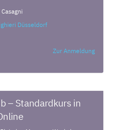
a Casagni
ighieri Düsseldorf
Zur Anmeldung
/b – Standardkurs in
Online