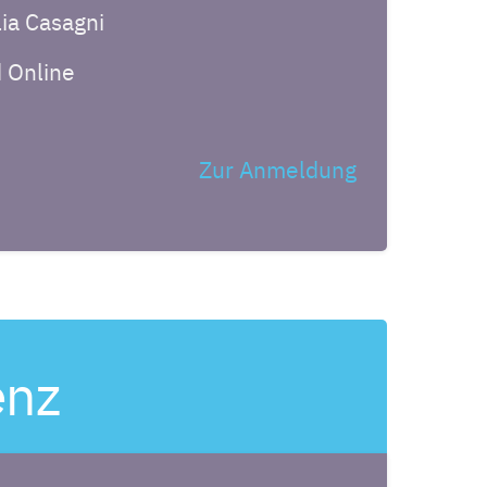
lia Casagni
 Online
Zur Anmeldung
enz