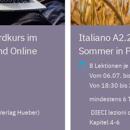
rdkurs im
Italiano A2.
nd Online
Sommer in P
8 Lektionen je
Vom 06.07. bi
Von 18:30 bis
mindestens 6 
(Verlag Hueber)
DIECI lezioni d
Kapitel 4-6