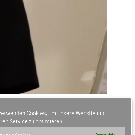
verwenden Cookies, um unsere Website und
ren Service zu optimieren.
tionale Cookies
Immer aktiv