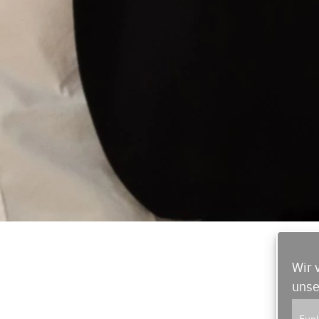
Wir 
unse
Funk