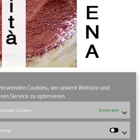
verwenden Cookies, um unsere Website und
ren Service zu optimieren.
Welt
tionale Cookies
Immer aktiv
eting
Market