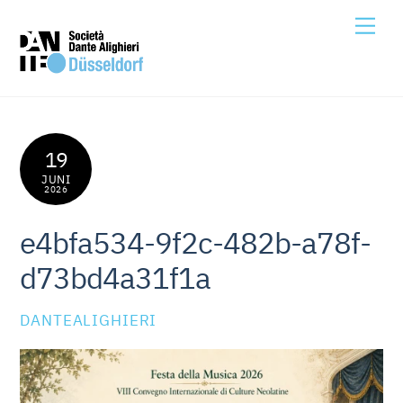
Skip
Me
to
content
19
JUNI
2026
e4bfa534-9f2c-482b-a78f-
d73bd4a31f1a
DANTEALIGHIERI