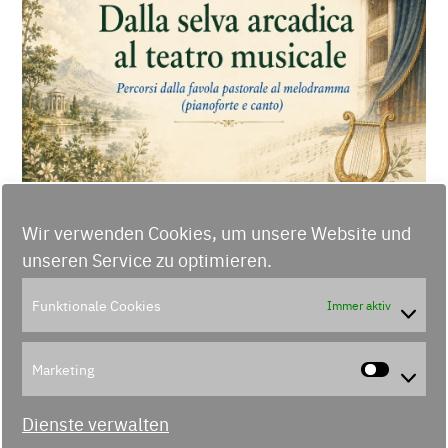
Wir verwenden Cookies, um unsere Website und
unseren Service zu optimieren.
Funktionale Cookies
Immer aktiv
32. Ausgabe des Musikfests „La voce
dei suoni“ – Von der arkadischen
Marketing
Waldlandschaft zum Musiktheater
Marke
Dienste verwalten