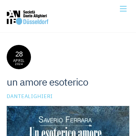
Skip
Me
to
content
28
APRIL
2024
un amore esoterico
DANTEALIGHIERI