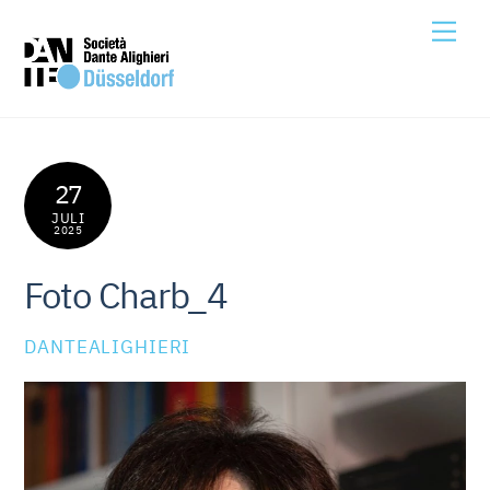
Skip
Me
to
content
27
JULI
2025
Foto Charb_4
DANTEALIGHIERI