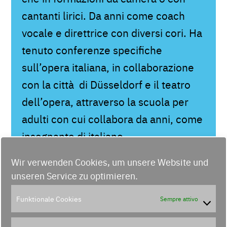
cantanti lirici. Da anni come coach
vocale e direttrice con diversi cori. Ha
tenuto conferenze specifiche
sull’opera italiana, in collaborazione
con la città di Düsseldorf e il teatro
dell’opera, attraverso la scuola per
adulti con cui collabora da anni, come
insegnante di italiano.
In questa città insegna anche alla
Wir verwenden Cookies, um unsere Website und
Robert Schumann Musikhochschule e
unseren Service zu optimieren.
all’Università “Heinrich Heine”.
Funktionale Cookies
Sempre attivo