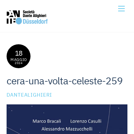
Skip
Me
to
content
18
MAGGIO
2024
cera-una-volta-celeste-259
DANTEALIGHIERI