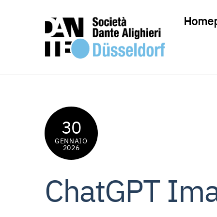
Skip
Home
to
content
30
GENNAIO
2026
ChatGPT Ima