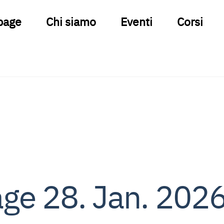
page
Chi siamo
Eventi
Corsi
ge 28. Jan. 202