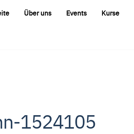
eite
Über uns
Events
Kurse
enn-1524105