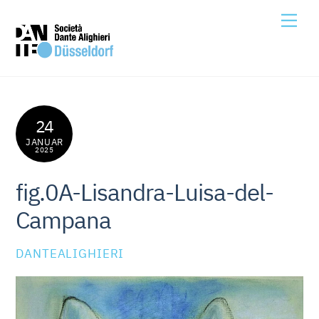
Skip
Me
to
content
24
JANUAR
2025
fig.0A-Lisandra-Luisa-del-
Campana
DANTEALIGHIERI