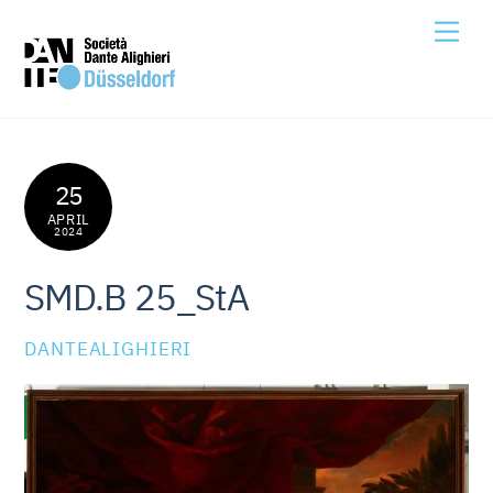
Skip
Me
to
content
25
APRIL
2024
SMD.B 25_StA
DANTEALIGHIERI